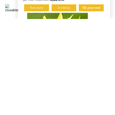
Non merci
Je choisis
Ok pour moi
Gentiane
13,30 CHF