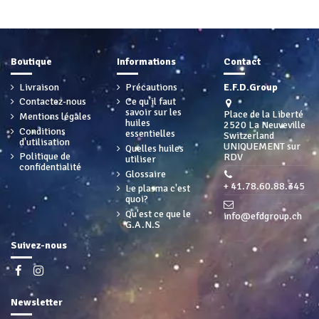
Boutique
Informations
Contact
Livraison
Précautions
E.F.D.Group
Contactez-nous
Ce qu'il faut
savoir sur les
Place de la Liberté
Mentions légales
huiles
2520 La Neuveville
Conditions
essentielles
Switzerland
d'utilisation
UNIQUEMENT sur
Quelles huiles
Politique de
RDV
utiliser
confidentialité
Glossaire
+ 41.78.60.88.345
Le plasma c'est
quoi?
Qu'est ce que le
info@efdgroup.ch
G.A.N.S
Suivez-nous
Newsletter