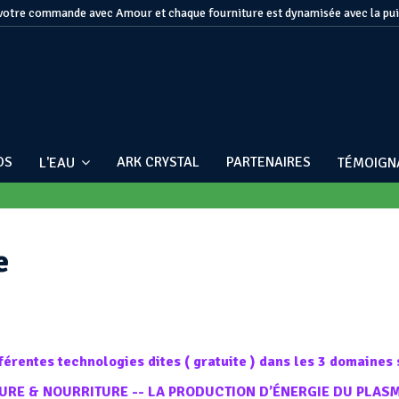
otre commande avec Amour et chaque fourniture est dynamisée avec la pu
OS
ARK CRYSTAL
PARTENAIRES
L'EAU
TÉMOIG
e
érentes technologies dites ( gratuite ) dans les 3 domaines 
TURE & NOURRITURE -- LA PRODUCTION D’ÉNERGIE DU PLAS