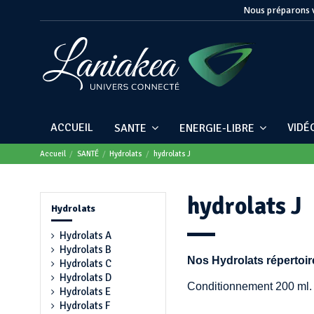
Nous préparons v
ACCUEIL
VIDÉ
SANTE
ENERGIE-LIBRE
Accueil
SANTÉ
Hydrolats
hydrolats J
hydrolats J
Hydrolats
Hydrolats A
Hydrolats B
Nos Hydrolats répertoir
Hydrolats C
Hydrolats D
Conditionnement 200 ml.
Hydrolats E
Hydrolats F