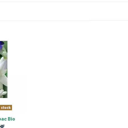
 stock
ac Bio
HF