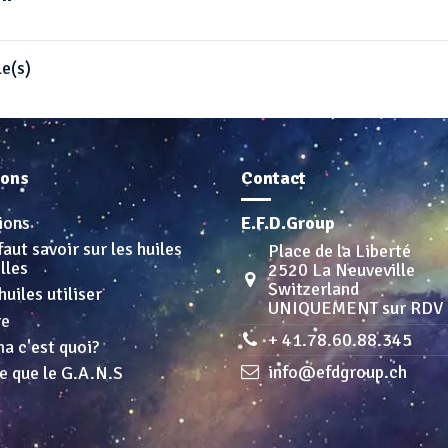
le(s)
ions
Contact
ions
E.F.D.Group
faut savoir sur les huiles
Place de la Liberté
lles
2520 La Neuveville
Switzerland
huiles utiliser
UNIQUEMENT sur RDV
re
+ 41.78.60.88.345
a c'est quoi?
info@efdgroup.ch
e que le G.A.N.S