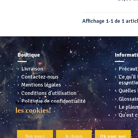
Affichage 1-1 de 1 artic
Boutique
Informat
Livraison
Précaut
Contactez-nous
Ce qu'il 
essentie
Mentions légales
Quelles 
Conditions d'utilisation
Glossai
Politique de confidentialité
Bonjour nous sommes
Le plasm
les cookies!
Qu'est c
Nous sommes gentils et nous respectons la loi LPD Suisse. Est-ce que vous
voulez bien de nous ?
Non merci
Je choisis
Ok pour moi