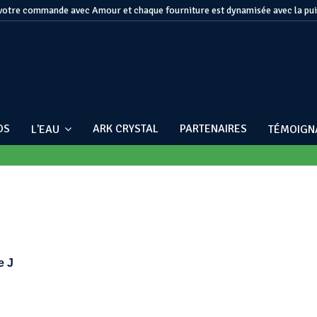
otre commande avec Amour et chaque fourniture est dynamisée avec la pu
OS
ARK CRYSTAL
PARTENAIRES
L'EAU
TÉMOIG
e J