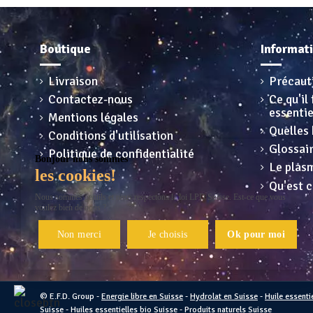
Boutique
Informat
Livraison
Précaut
Contactez-nous
Ce qu'il 
essentie
Mentions légales
Quelles 
Conditions d'utilisation
Glossai
Politique de confidentialité
Bonjour nous sommes
Le plasm
les cookies!
Qu'est c
Nous sommes gentils et nous respectons la loi LPD Suisse. Est-ce que vous
voulez bien de nous ?
Non merci
Je choisis
Ok pour moi
© E.F.D. Group -
Energie libre en Suisse
-
Hydrolat en Suisse
-
Huile essenti
Suisse
-
Huiles essentielles bio Suisse
-
Produits naturels Suisse