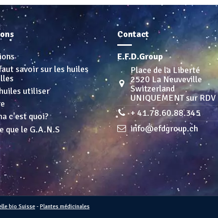
ions
Contact
ions
E.F.D.Group
faut savoir sur les huiles
Place de la Liberté
lles
2520 La Neuveville
Switzerland
huiles utiliser
UNIQUEMENT sur RDV
re
+ 41.78.60.88.345
a c'est quoi?
info@efdgroup.ch
e que le G.A.N.S
elle bio Suisse
-
Plantes médicinales