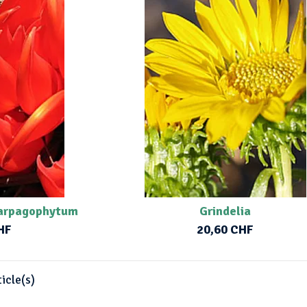
 Harpagophytum
Grindelia
HF
20,60 CHF
icle(s)