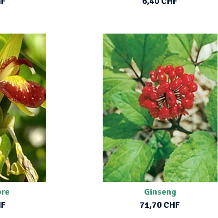
HF
6,40 CHF
bre
Ginseng
HF
71,70 CHF