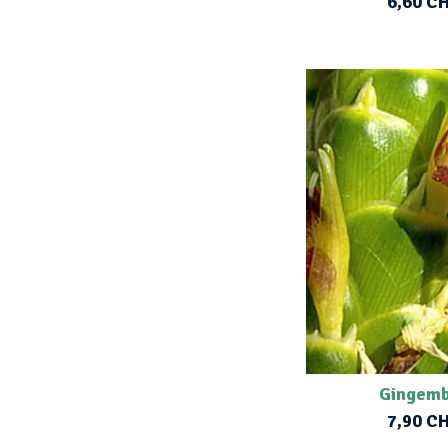
6,60 C
Gingem
7,90 C