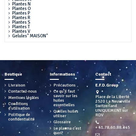
Plantes N
Plantes O
Plantes P
Plantes R
Plantes S
Plantes T
Plantes V
Gelules" MAISON"
Boutique
Informations
Contact
Livraison
Précautions
E.F.D.Group
Contactez-nous
Ce qu'il faut
savoir sur les
Place de la Liberté
Mentions légales
huiles
2520 La Neuveville
Conditions
essentielles
Switzerland
d'utilisation
UNIQUEMENT sur
Quelles huiles
Politique de
RDV
utiliser
confidentialité
Glossaire
+ 41.78.60.88.345
Le plasma c'est
quoi?