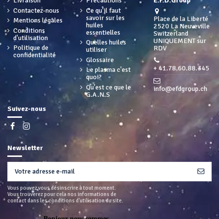
Livraison
Précautions
E.F.D.Group
Contactez-nous
Ce qu'il faut
savoir sur les
Place de la Liberté
Mentions légales
huiles
2520 La Neuveville
Conditions
essentielles
Switzerland
d'utilisation
UNIQUEMENT sur
Quelles huiles
Politique de
RDV
utiliser
confidentialité
Glossaire
+ 41.78.60.88.345
Le plasma c'est
quoi?
Qu'est ce que le
info@efdgroup.ch
G.A.N.S
Suivez-nous
Newsletter
Vous pouvez vous désinscrire à tout moment.
Vous trouverez pour cela nos informations de
contact dans les conditions d'utilisation du site.
Bonjour nous sommes