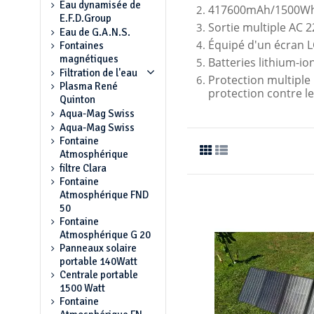
Eau dynamisée de
417600mAh/1500Wh gr
E.F.D.Group
Sortie multiple AC 
Eau de G.A.N.S.
Équipé d'un écran LC
Fontaines
magnétiques
Batteries lithium-io
Filtration de l'eau
Protection multiple 
Plasma René
protection contre l
Quinton
Aqua-Mag Swiss
Aqua-Mag Swiss
Fontaine
Atmosphérique
filtre Clara
Fontaine
Atmosphérique FND
50
Fontaine
Atmosphérique G 20
Panneaux solaire
portable 140Watt
Centrale portable
1500 Watt
Fontaine