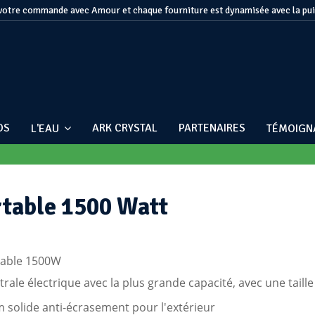
otre commande avec Amour et chaque fourniture est dynamisée avec la pu
OS
ARK CRYSTAL
PARTENAIRES
L'EAU
TÉMOIG
rtable 1500 Watt
rtable 1500W
ale électrique avec la plus grande capacité, avec une taille
m solide anti-écrasement pour l'extérieur