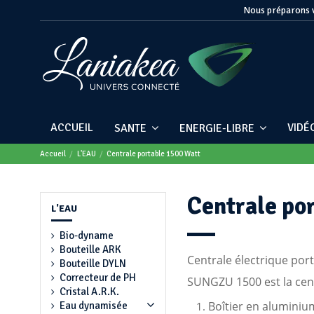
Nous préparons v
ACCUEIL
VIDÉ
SANTE
ENERGIE-LIBRE
Accueil
L'EAU
Centrale portable 1500 Watt
Centrale po
L'EAU
Bio-dyname
Bouteille ARK
Centrale électrique po
Bouteille DYLN
Correcteur de PH
SUNGZU 1500 est la centr
Cristal A.R.K.
Boîtier en aluminiu
Eau dynamisée