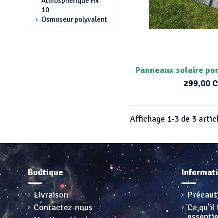
Atmosphérique FN
10
Osmoseur polyvalent
Panneaux solaire po
299,00 
Affichage 1-3 de 3 artic
Boutique
Informat
Livraison
Précaut
Contactez-nous
Ce qu'il 
essentie