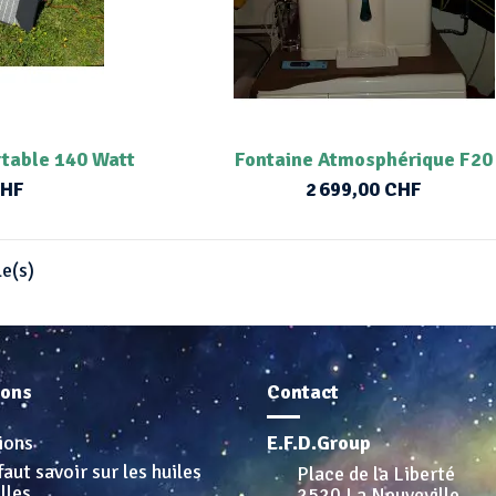
rtable 140 Watt
Fontaine Atmosphérique F20
CHF
2 699,00 CHF
le(s)
ions
Contact
ions
E.F.D.Group
faut savoir sur les huiles
Place de la Liberté
lles
2520 La Neuveville