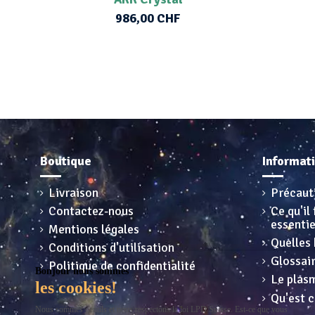
986,00 CHF
Boutique
Informat
Livraison
Précaut
Contactez-nous
Ce qu'il 
essentie
Mentions légales
Quelles 
Conditions d'utilisation
Glossai
Politique de confidentialité
Bonjour nous sommes
Le plasm
les cookies!
Qu'est c
Nous sommes gentils et nous respectons la loi LPD Suisse. Est-ce que vous