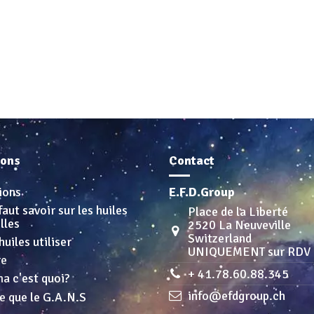
ions
Contact
ions
E.F.D.Group
faut savoir sur les huiles
Place de la Liberté
lles
2520 La Neuveville
Switzerland
huiles utiliser
UNIQUEMENT sur RDV
re
+ 41.78.60.88.345
a c'est quoi?
info@efdgroup.ch
e que le G.A.N.S