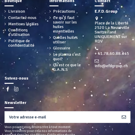
Boutique
Informations
Contact
Livraison
Précautions
E.F.D.Group
Contactez-nous
Ce qu'il faut
savoir sur les
Place de la Liberté
Mentions légales
huiles
2520 La Neuveville
Conditions
essentielles
Switzerland
d'utilisation
UNIQUEMENT sur
Quelles huiles
Politique de
RDV
utiliser
confidentialité
Glossaire
+ 41.78.60.88.345
Le plasma c'est
quoi?
Qu'est ce que le
info@efdgroup.ch
G.A.N.S
Suivez-nous
Newsletter
Vous pouvez vous désinscrire à tout moment.
Vous trouverez pour cela nos informations de
contact dans les conditions d'utilisation du site.