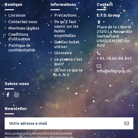
Boutique
Informations
Contact
Livraison
Précautions
E.F.D.Group
Contactez-nous
Ce qu'il faut
savoir sur les
Place de la Liberté
Mentions légales
huiles
2520 La Neuveville
Conditions
essentielles
Switzerland
d'utilisation
UNIQUEMENT sur
Quelles huiles
Politique de
RDV
utiliser
confidentialité
Glossaire
+ 41.78.60.88.345
Le plasma c'est
quoi?
Qu'est ce que le
info@efdgroup.ch
G.A.N.S
Suivez-nous
Newsletter
Vous pouvez vous désinscrire à tout moment.
Vous trouverez pour cela nos informations de