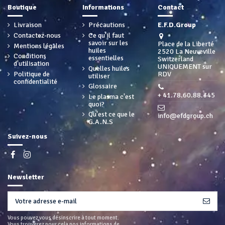
Boutique
Informations
Contact
Livraison
Précautions
E.F.D.Group
Contactez-nous
Ce qu'il faut
savoir sur les
Place de la Liberté
Mentions légales
huiles
2520 La Neuveville
Conditions
essentielles
Switzerland
d'utilisation
UNIQUEMENT sur
Quelles huiles
Politique de
RDV
utiliser
confidentialité
Glossaire
+ 41.78.60.88.345
Le plasma c'est
quoi?
Qu'est ce que le
info@efdgroup.ch
G.A.N.S
Suivez-nous
Newsletter
Vous pouvez vous désinscrire à tout moment.
Vous trouverez pour cela nos informations de