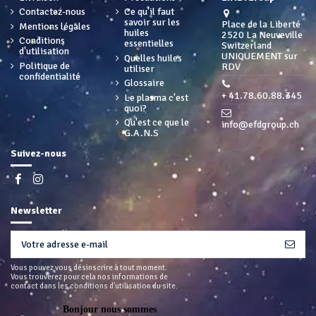
Contactez-nous
Ce qu'il faut
savoir sur les
Place de la Liberté
Mentions légales
huiles
2520 La Neuveville
Conditions
essentielles
Switzerland
d'utilisation
UNIQUEMENT sur
Quelles huiles
Politique de
RDV
utiliser
confidentialité
Glossaire
+ 41.78.60.88.345
Le plasma c'est
quoi?
Qu'est ce que le
info@efdgroup.ch
G.A.N.S
Suivez-nous
Newsletter
Vous pouvez vous désinscrire à tout moment.
Vous trouverez pour cela nos informations de
contact dans les conditions d'utilisation du site.
Bonjour nous sommes